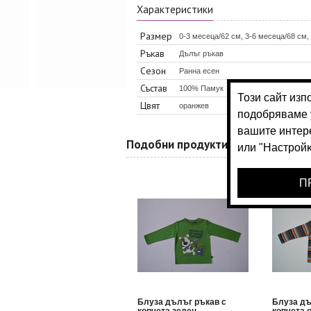
Характеристики
Размер
0-3 месеца/62 см, 3-6 месеца/68 см,
Ръкав
Дълъг ръкав
Сезон
Ранна есен
Състав
100% Памук
Цвят
оранжев
Подобни продукти
Блуза дълъг ръкав с
Блуза дъ