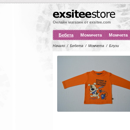
Онлайн магазин от exsitee.com
Бебета
Момичета
Момчета
Начало
/
Бебета
/
Момчета
/
Блузи